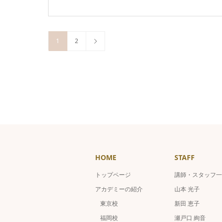
1
2
HOME
STAFF
トップページ
講師・スタッフ一
アカデミーの紹介
山本 光子
東京校
新田 恵子
福岡校
瀬戸口 絢音