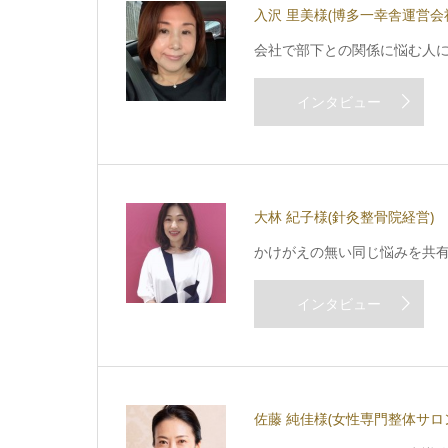
入沢 里美様
(博多一幸舎運営会
会社で部下との関係に悩む人
インタビュー
大林 紀子様
(針灸整骨院経営)
かけがえの無い同じ悩みを共
インタビュー
佐藤 純佳様
(女性専門整体サロンs