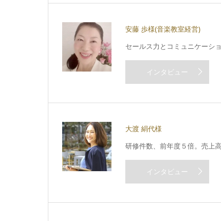
安藤 歩様
(音楽教室経営)
セールス力とコミュニケーショ
インタビュー
大渡 絹代様
研修件数、前年度５倍。売上高3
インタビュー