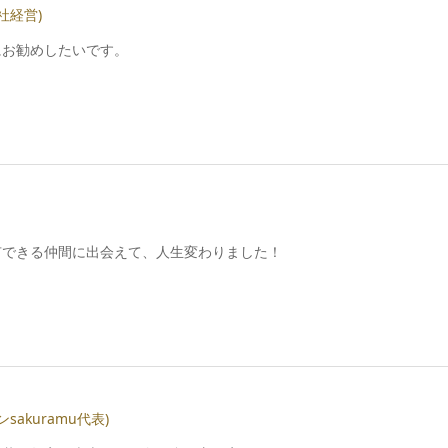
社経営)
にお勧めしたいです。
有できる仲間に出会えて、人生変わりました！
akuramu代表)